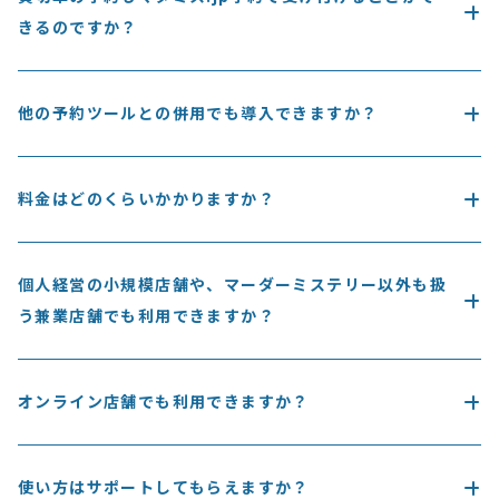
きるのですか？
お客さんが作品を選んで貸切枠を予約できる機能がございます。
他の予約ツールとの併用でも導入できますか？
併用に制限はございませんが、フロー一元化のメリットを最大限
活かした効率的な店舗運営のためには、予約窓口の一本化をおす
料金はどのくらいかかりますか？
すめいたします。
店舗の規模・タイプによっていくつかの料金プランをご用意して
おり、基本的には成立予約数ごとに手数料が計算される形となり
個人経営の小規模店舗や、マーダーミステリー以外も扱
ます。具体的なお見積りを知りたい場合、個別説明会にてお申し
出ください。
う兼業店舗でも利用できますか？
公演頻度の少ない店舗様向けのプランもご用意がございます。ぜ
ひ個別説明会にお申し込みください。
オンライン店舗でも利用できますか？
基本的にはオフライン公演を行う店舗様が対象のサービスとなっ
ており、オンライン専門店様の導入実績は現在のところございま
使い方はサポートしてもらえますか？
せん。